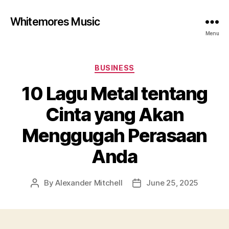
Whitemores Music
Menu
Categories
BUSINESS
10 Lagu Metal tentang
Cinta yang Akan
Menggugah Perasaan
Anda
By
Alexander Mitchell
June 25, 2025
Post
Post
author
date